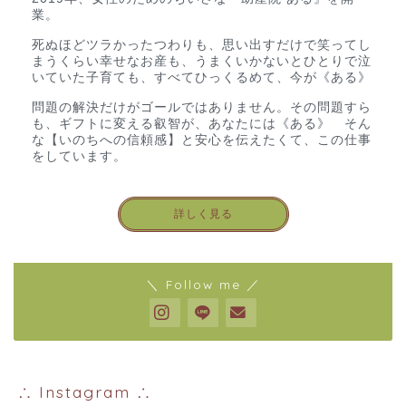
業。
死ぬほどツラかったつわりも、思い出すだけで笑ってし
まうくらい幸せなお産も、うまくいかないとひとりで泣
いていた子育ても、すべてひっくるめて、今が《ある》
問題の解決だけがゴールではありません。その問題すら
も、ギフトに変える叡智が、あなたには《ある》 そん
な【いのちへの信頼感】と安心を伝えたくて、この仕事
をしています。
詳しく見る
＼ Follow me ／
∴ Instagram ∴