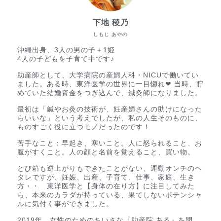
下地 稜乃
しもじ あやの
沖縄出身、3人の男の子＋1姫
4人の子どもを子育て中です♪
助産師として、大学病院の産婦人科・NICUで働いてい
ました。ある時、東洋医学の世界に一目惚れ❤︎ 当時、貯
めていた結婚資金をつぎ込んで、鍼灸師になりました。
最初は「鍼やお灸の技術が、妊産婦さんの助けになった
らいいな」という考えでしたが、私の人生そのものに、
ものすごく役に立つモノだったのです！
苦手なこと：早起き、寒いこと。人に怒られること、お
腹がすくこと。人の顔と名前を覚えること、買い物。
とび箱も逆上がりもできたことがない、運動オンチのヘ
タレですが、妊娠、出産、子育て、仕事、家庭、生き
方・・ 東洋医学と【身体の在り方】に注目してみた
ら、本来のカラダが持っている、果てしないポテンシャ
ルに気付く事ができました。
2019年、女性のためのちいさな『助産院 ある』を開