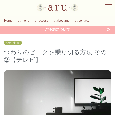
Home
∴ menu
∴ access
∴about me
∴ contact
｜ご予約について｜
つわり対策
つわりのピークを乗り切る方法 その
②【テレビ】