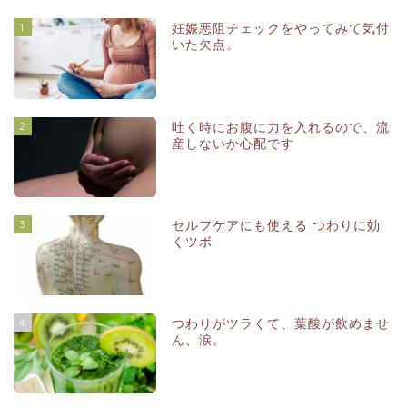
1
妊娠悪阻チェックをやってみて気付
いた欠点。
2
吐く時にお腹に力を入れるので、流
産しないか心配です
3
セルフケアにも使える つわりに効
くツボ
4
つわりがツラくて、葉酸が飲めませ
ん、涙。