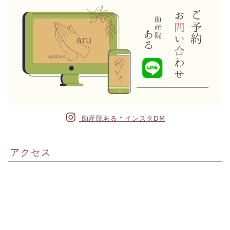
助産院ある＊インスタⅮⅯ
アクセス