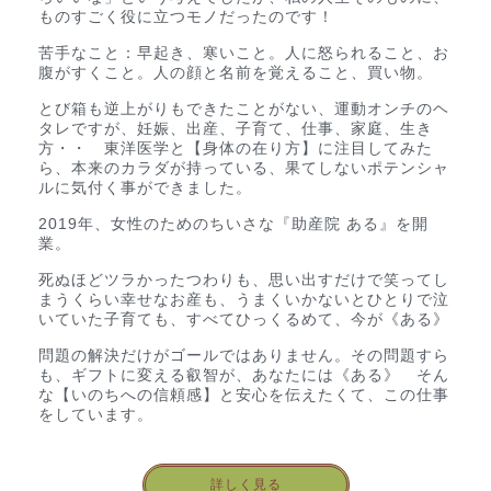
ものすごく役に立つモノだったのです！
苦手なこと：早起き、寒いこと。人に怒られること、お
腹がすくこと。人の顔と名前を覚えること、買い物。
とび箱も逆上がりもできたことがない、運動オンチのヘ
タレですが、妊娠、出産、子育て、仕事、家庭、生き
方・・ 東洋医学と【身体の在り方】に注目してみた
ら、本来のカラダが持っている、果てしないポテンシャ
ルに気付く事ができました。
2019年、女性のためのちいさな『助産院 ある』を開
業。
死ぬほどツラかったつわりも、思い出すだけで笑ってし
まうくらい幸せなお産も、うまくいかないとひとりで泣
いていた子育ても、すべてひっくるめて、今が《ある》
問題の解決だけがゴールではありません。その問題すら
も、ギフトに変える叡智が、あなたには《ある》 そん
な【いのちへの信頼感】と安心を伝えたくて、この仕事
をしています。
詳しく見る