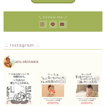
＼ Follow me ／
∴ Instagram ∴
aru.okinawa