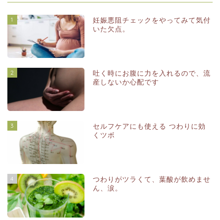
1
妊娠悪阻チェックをやってみて気付
いた欠点。
2
吐く時にお腹に力を入れるので、流
産しないか心配です
3
セルフケアにも使える つわりに効
くツボ
4
つわりがツラくて、葉酸が飲めませ
ん、涙。