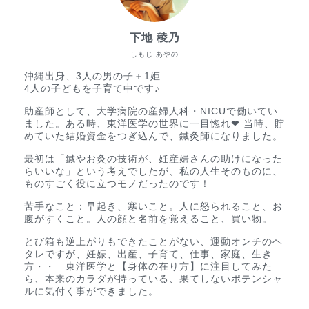
下地 稜乃
しもじ あやの
沖縄出身、3人の男の子＋1姫
4人の子どもを子育て中です♪
助産師として、大学病院の産婦人科・NICUで働いてい
ました。ある時、東洋医学の世界に一目惚れ❤︎ 当時、貯
めていた結婚資金をつぎ込んで、鍼灸師になりました。
最初は「鍼やお灸の技術が、妊産婦さんの助けになった
らいいな」という考えでしたが、私の人生そのものに、
ものすごく役に立つモノだったのです！
苦手なこと：早起き、寒いこと。人に怒られること、お
腹がすくこと。人の顔と名前を覚えること、買い物。
とび箱も逆上がりもできたことがない、運動オンチのヘ
タレですが、妊娠、出産、子育て、仕事、家庭、生き
方・・ 東洋医学と【身体の在り方】に注目してみた
ら、本来のカラダが持っている、果てしないポテンシャ
ルに気付く事ができました。