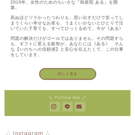
2019年、女性のためのちいさな『助産院 ある』を開
業。
死ぬほどツラかったつわりも、思い出すだけで笑ってし
まうくらい幸せなお産も、うまくいかないとひとりで泣
いていた子育ても、すべてひっくるめて、今が《ある》
問題の解決だけがゴールではありません。その問題すら
も、ギフトに変える叡智が、あなたには《ある》 そん
な【いのちへの信頼感】と安心を伝えたくて、この仕事
をしています。
詳しく見る
＼ Follow me ／
∴ Instagram ∴