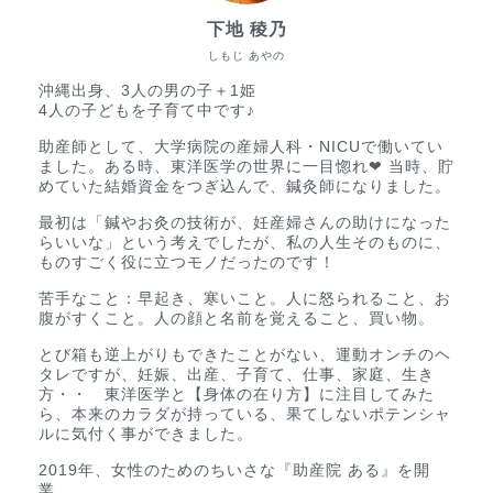
下地 稜乃
しもじ あやの
沖縄出身、3人の男の子＋1姫
4人の子どもを子育て中です♪
助産師として、大学病院の産婦人科・NICUで働いてい
ました。ある時、東洋医学の世界に一目惚れ❤︎ 当時、貯
めていた結婚資金をつぎ込んで、鍼灸師になりました。
最初は「鍼やお灸の技術が、妊産婦さんの助けになった
らいいな」という考えでしたが、私の人生そのものに、
ものすごく役に立つモノだったのです！
苦手なこと：早起き、寒いこと。人に怒られること、お
腹がすくこと。人の顔と名前を覚えること、買い物。
とび箱も逆上がりもできたことがない、運動オンチのヘ
タレですが、妊娠、出産、子育て、仕事、家庭、生き
方・・ 東洋医学と【身体の在り方】に注目してみた
ら、本来のカラダが持っている、果てしないポテンシャ
ルに気付く事ができました。
2019年、女性のためのちいさな『助産院 ある』を開
業。