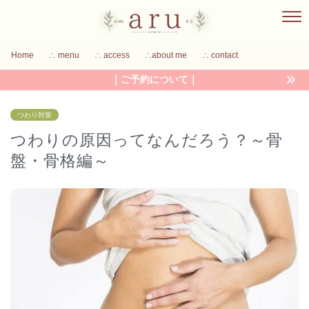
Home
∴ menu
∴ access
∴about me
∴ contact
｜ご予約について｜
つわり対策
つわりの原因ってなんだろう？～骨
盤・骨格編～