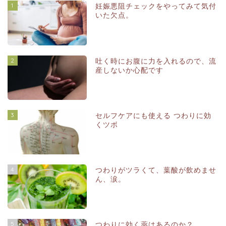
1
妊娠悪阻チェックをやってみて気付
いた欠点。
2
吐く時にお腹に力を入れるので、流
産しないか心配です
3
セルフケアにも使える つわりに効
くツボ
4
つわりがツラくて、葉酸が飲めませ
ん、涙。
5
つわりに効く薬はあるのか？