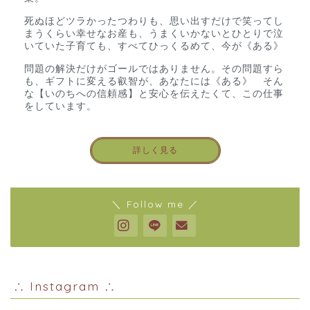
死ぬほどツラかったつわりも、思い出すだけで笑ってし
まうくらい幸せなお産も、うまくいかないとひとりで泣
いていた子育ても、すべてひっくるめて、今が《ある》
問題の解決だけがゴールではありません。その問題すら
も、ギフトに変える叡智が、あなたには《ある》 そん
な【いのちへの信頼感】と安心を伝えたくて、この仕事
をしています。
詳しく見る
＼ Follow me ／
∴ Instagram ∴