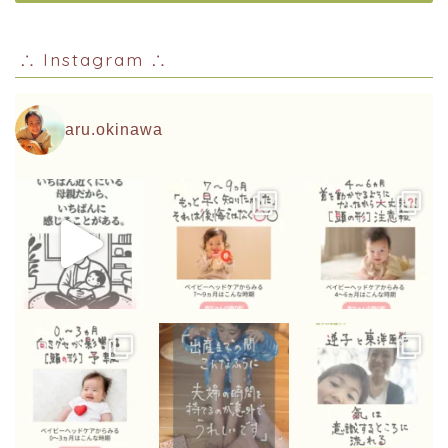
∴ Instagram ∴
aru.okinawa