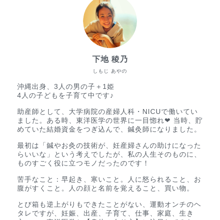
下地 稜乃
しもじ あやの
沖縄出身、3人の男の子＋1姫
4人の子どもを子育て中です♪
助産師として、大学病院の産婦人科・NICUで働いてい
ました。ある時、東洋医学の世界に一目惚れ❤︎ 当時、貯
めていた結婚資金をつぎ込んで、鍼灸師になりました。
最初は「鍼やお灸の技術が、妊産婦さんの助けになった
らいいな」という考えでしたが、私の人生そのものに、
ものすごく役に立つモノだったのです！
苦手なこと：早起き、寒いこと。人に怒られること、お
腹がすくこと。人の顔と名前を覚えること、買い物。
とび箱も逆上がりもできたことがない、運動オンチのヘ
タレですが、妊娠、出産、子育て、仕事、家庭、生き