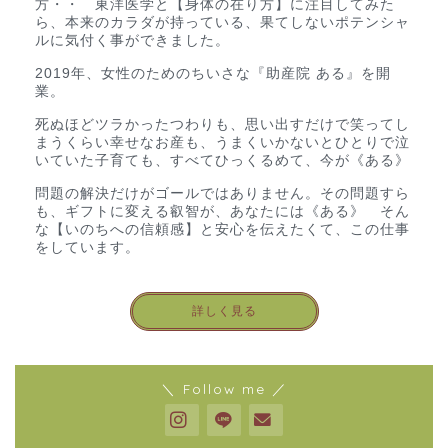
方・・ 東洋医学と【身体の在り方】に注目してみた
ら、本来のカラダが持っている、果てしないポテンシャ
ルに気付く事ができました。
2019年、女性のためのちいさな『助産院 ある』を開
業。
死ぬほどツラかったつわりも、思い出すだけで笑ってし
まうくらい幸せなお産も、うまくいかないとひとりで泣
いていた子育ても、すべてひっくるめて、今が《ある》
問題の解決だけがゴールではありません。その問題すら
も、ギフトに変える叡智が、あなたには《ある》 そん
な【いのちへの信頼感】と安心を伝えたくて、この仕事
をしています。
詳しく見る
＼ Follow me ／