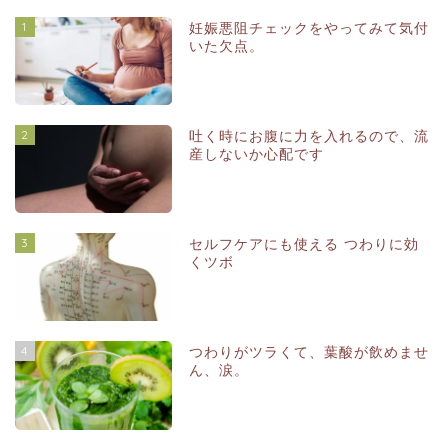
1
妊娠悪阻チェックをやってみて気付
いた欠点。
2
吐く時にお腹に力を入れるので、流
産しないか心配です
3
セルフケアにも使える つわりに効
くツボ
4
つわりがツラくて、葉酸が飲めませ
ん、涙。