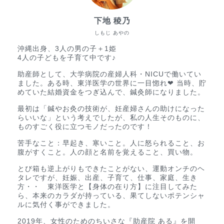
下地 稜乃
しもじ あやの
沖縄出身、3人の男の子＋1姫
4人の子どもを子育て中です♪
助産師として、大学病院の産婦人科・NICUで働いてい
ました。ある時、東洋医学の世界に一目惚れ❤︎ 当時、貯
めていた結婚資金をつぎ込んで、鍼灸師になりました。
最初は「鍼やお灸の技術が、妊産婦さんの助けになった
らいいな」という考えでしたが、私の人生そのものに、
ものすごく役に立つモノだったのです！
苦手なこと：早起き、寒いこと。人に怒られること、お
腹がすくこと。人の顔と名前を覚えること、買い物。
とび箱も逆上がりもできたことがない、運動オンチのヘ
タレですが、妊娠、出産、子育て、仕事、家庭、生き
方・・ 東洋医学と【身体の在り方】に注目してみた
ら、本来のカラダが持っている、果てしないポテンシャ
ルに気付く事ができました。
2019年、女性のためのちいさな『助産院 ある』を開