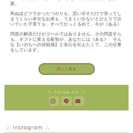
業。
死ぬほどツラかったつわりも、思い出すだけで笑ってし
まうくらい幸せなお産も、うまくいかないとひとりで泣
いていた子育ても、すべてひっくるめて、今が《ある》
問題の解決だけがゴールではありません。その問題すら
も、ギフトに変える叡智が、あなたには《ある》 そん
な【いのちへの信頼感】と安心を伝えたくて、この仕事
をしています。
詳しく見る
＼ Follow me ／
∴ Instagram ∴