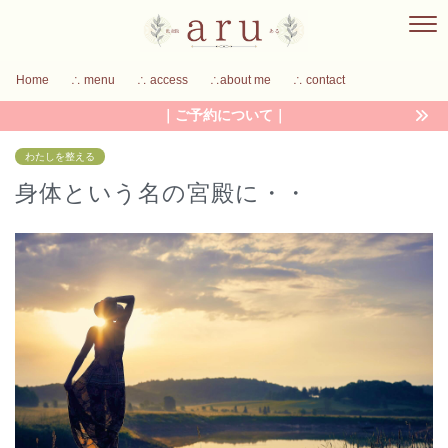
Home
∴ menu
∴ access
∴about me
∴ contact
｜ご予約について｜
わたしを整える
身体という名の宮殿に・・