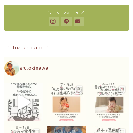
＼ Follow me ／
∴ Instagram ∴
aru.okinawa