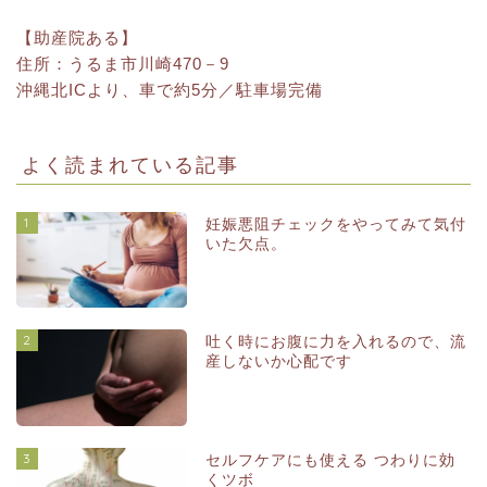
【助産院ある】
住所：うるま市川崎470－9
沖縄北ICより、車で約5分／駐車場完備
よく読まれている記事
1
妊娠悪阻チェックをやってみて気付
いた欠点。
2
吐く時にお腹に力を入れるので、流
産しないか心配です
3
セルフケアにも使える つわりに効
くツボ