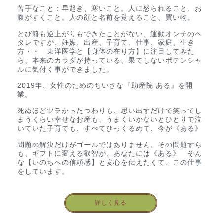
苦手なこと：早起き、寒いこと。人に怒られること、お
腹がすくこと。人の顔と名前を覚えること、買い物。
とび箱も逆上がりもできたことがない、運動オンチのヘ
タレですが、妊娠、出産、子育て、仕事、家庭、生き
方・・ 東洋医学と【身体の在り方】に注目してみた
ら、本来のカラダが持っている、果てしないポテンシャ
ルに気付く事ができました。
2019年、女性のためのちいさな『助産院 ある』を開
業。
死ぬほどツラかったつわりも、思い出すだけで笑ってし
まうくらい幸せなお産も、うまくいかないとひとりで泣
いていた子育ても、すべてひっくるめて、今が《ある》
問題の解決だけがゴールではありません。その問題すら
も、ギフトに変える叡智が、あなたには《ある》 そん
な【いのちへの信頼感】と安心を伝えたくて、この仕事
をしています。
詳しく見る