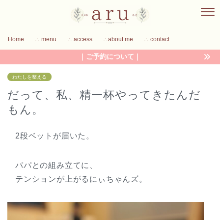
Home
∴ menu
∴ access
∴about me
∴ contact
｜ご予約について｜
わたしを整える
だって、私、精一杯やってきたんだ
もん。
2段ベットが届いた。
パパとの組み立てに、
テンションが上がるにぃちゃんズ。