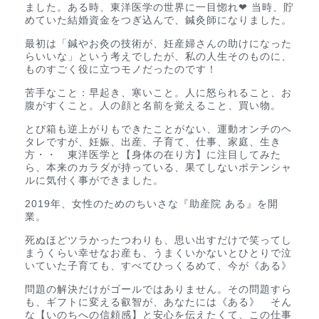
ました。ある時、東洋医学の世界に一目惚れ❤︎ 当時、貯
めていた結婚資金をつぎ込んで、鍼灸師になりました。
最初は「鍼やお灸の技術が、妊産婦さんの助けになった
らいいな」という考えでしたが、私の人生そのものに、
ものすごく役に立つモノだったのです！
苦手なこと：早起き、寒いこと。人に怒られること、お
腹がすくこと。人の顔と名前を覚えること、買い物。
とび箱も逆上がりもできたことがない、運動オンチのヘ
タレですが、妊娠、出産、子育て、仕事、家庭、生き
方・・ 東洋医学と【身体の在り方】に注目してみた
ら、本来のカラダが持っている、果てしないポテンシャ
ルに気付く事ができました。
2019年、女性のためのちいさな『助産院 ある』を開
業。
死ぬほどツラかったつわりも、思い出すだけで笑ってし
まうくらい幸せなお産も、うまくいかないとひとりで泣
いていた子育ても、すべてひっくるめて、今が《ある》
問題の解決だけがゴールではありません。その問題すら
も、ギフトに変える叡智が、あなたには《ある》 そん
な【いのちへの信頼感】と安心を伝えたくて、この仕事