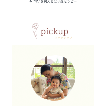
✤ “私”を調えるはり灸セラピー