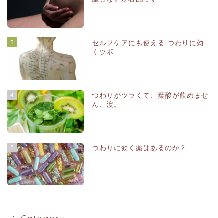
3
セルフケアにも使える つわりに効
くツボ
4
つわりがツラくて、葉酸が飲めませ
ん、涙。
5
つわりに効く薬はあるのか？
∴ Category