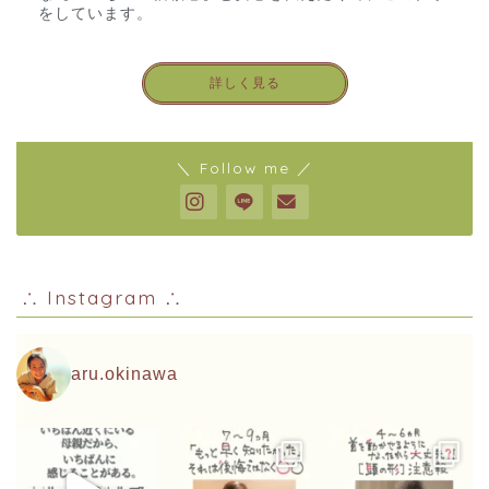
をしています。
詳しく見る
＼ Follow me ／
∴ Instagram ∴
aru.okinawa