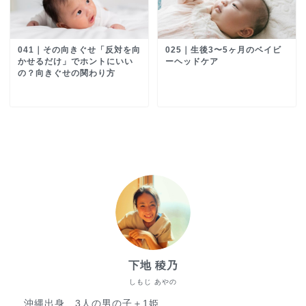
041｜その向きぐせ「反対を向
025｜生後3〜5ヶ月のベイビ
かせるだけ」でホントにいい
ーヘッドケア
の？向きぐせの関わり方
下地 稜乃
しもじ あやの
沖縄出身、3人の男の子＋1姫