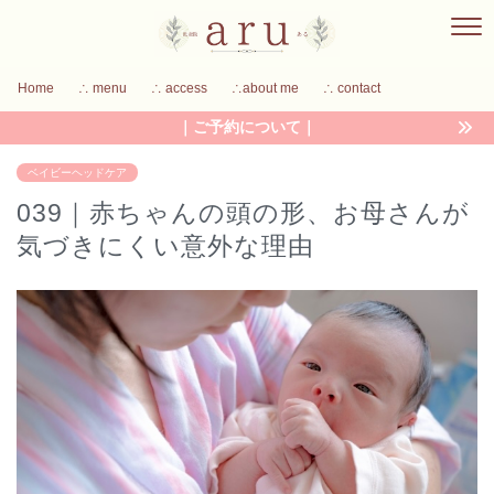
Home
∴ menu
∴ access
∴about me
∴ contact
｜ご予約について｜
ベイビーヘッドケア
039｜赤ちゃんの頭の形、お母さんが
気づきにくい意外な理由