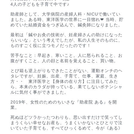
4人の子どもを子育て中です♪
助産師として、大学病院の産婦人科・NICUで働いてい
ました。ある時、東洋医学の世界に一目惚れ❤︎ 当時、貯
めていた結婚資金をつぎ込んで、鍼灸師になりました。
最初は「鍼やお灸の技術が、妊産婦さんの助けになった
らいいな」という考えでしたが、私の人生そのものに、
ものすごく役に立つモノだったのです！
苦手なこと：早起き、寒いこと。人に怒られること、お
腹がすくこと。人の顔と名前を覚えること、買い物。
とび箱も逆上がりもできたことがない、運動オンチのヘ
タレですが、妊娠、出産、子育て、仕事、家庭、生き
方・・ 東洋医学と【身体の在り方】に注目してみた
ら、本来のカラダが持っている、果てしないポテンシャ
ルに気付く事ができました。
2019年、女性のためのちいさな『助産院 ある』を開
業。
死ぬほどツラかったつわりも、思い出すだけで笑ってし
まうくらい幸せなお産も、うまくいかないとひとりで泣
いていた子育ても、すべてひっくるめて、今が《ある》