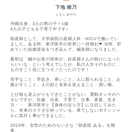
下地 稜乃
しもじ あやの
沖縄出身、3人の男の子＋1姫
4人の子どもを子育て中です♪
助産師として、大学病院の産婦人科・NICUで働いてい
ました。ある時、東洋医学の世界に一目惚れ❤︎ 当時、貯
めていた結婚資金をつぎ込んで、鍼灸師になりました。
最初は「鍼やお灸の技術が、妊産婦さんの助けになった
らいいな」という考えでしたが、私の人生そのものに、
ものすごく役に立つモノだったのです！
苦手なこと：早起き、寒いこと。人に怒られること、お
腹がすくこと。人の顔と名前を覚えること、買い物。
とび箱も逆上がりもできたことがない、運動オンチのヘ
タレですが、妊娠、出産、子育て、仕事、家庭、生き
方・・ 東洋医学と【身体の在り方】に注目してみた
ら、本来のカラダが持っている、果てしないポテンシャ
ルに気付く事ができました。
2019年、女性のためのちいさな『助産院 ある』を開
業。