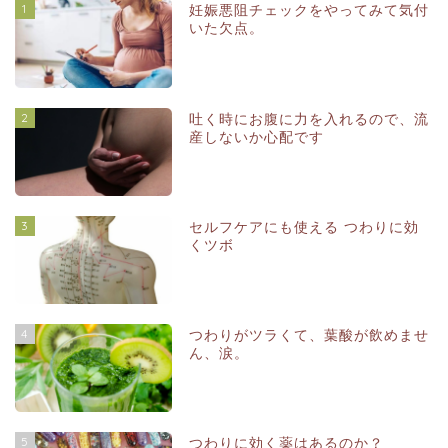
1
妊娠悪阻チェックをやってみて気付
いた欠点。
2
吐く時にお腹に力を入れるので、流
産しないか心配です
3
セルフケアにも使える つわりに効
くツボ
4
つわりがツラくて、葉酸が飲めませ
ん、涙。
5
つわりに効く薬はあるのか？