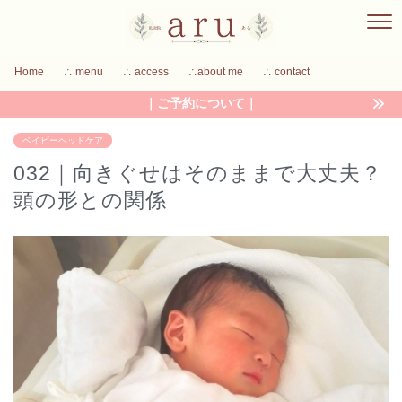
Home
∴ menu
∴ access
∴about me
∴ contact
｜ご予約について｜
ベイビーヘッドケア
032｜向きぐせはそのままで大丈夫？
頭の形との関係