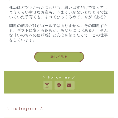
死ぬほどツラかったつわりも、思い出すだけで笑ってし
まうくらい幸せなお産も、うまくいかないとひとりで泣
いていた子育ても、すべてひっくるめて、今が《ある》
問題の解決だけがゴールではありません。その問題すら
も、ギフトに変える叡智が、あなたには《ある》 そん
な【いのちへの信頼感】と安心を伝えたくて、この仕事
をしています。
詳しく見る
＼ Follow me ／
∴ Instagram ∴