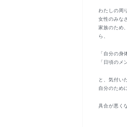
わたしの周
女性のみな
家族のため
ら、
「自分の身
「日頃のメ
と、気付い
自分のため
具合が悪く