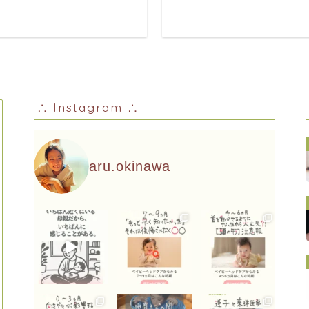
∴ Instagram ∴
aru.okinawa