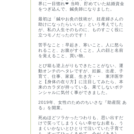
界に一目惚れ❤︎ 当時、貯めていた結婚資金
をつぎ込んで、鍼灸師になりました。
最初は「鍼やお灸の技術が、妊産婦さんの
助けになったらいいな」という考えでした
が、私の人生そのものに、ものすごく役に
立つモノだったのです！
苦手なこと：早起き、寒いこと。人に怒ら
れること、お腹がすくこと。人の顔と名前
を覚えること、買い物。
とび箱も逆上がりもできたことがない、運
動オンチのヘタレですが、妊娠、出産、子
育て、仕事、家庭、生き方・・ 東洋医学
と【身体の在り方】に注目してみたら、本
来のカラダが持っている、果てしないポテ
ンシャルに気付く事ができました。
2019年、女性のためのちいさな『助産院 あ
る』を開業。
死ぬほどツラかったつわりも、思い出すだ
けで笑ってしまうくらい幸せなお産も、う
まくいかないとひとりで泣いていた子育て
も、すべてひっくるめて、今が《ある》