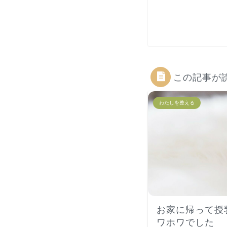
この記事が
わたしを整える
お家に帰って授
ワホワでした