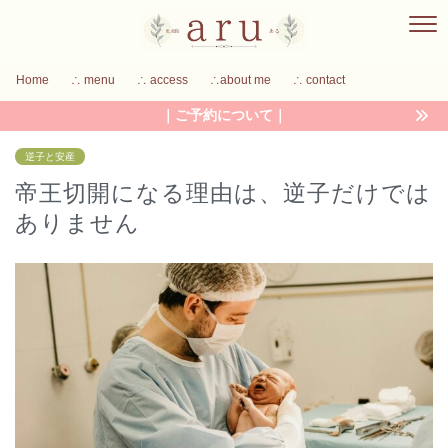
Home
∴ menu
∴ access
∴about me
∴ contact
｜ご予約について｜
逆子と安産
帝王切開になる理由は、逆子だけでは
ありません