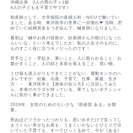
沖縄出身、3人の男の子＋1姫
4人の子どもを子育て中です♪
助産師として、大学病院の産婦人科・NICUで働いてい
ました。ある時、東洋医学の世界に一目惚れ❤︎ 当時、貯
めていた結婚資金をつぎ込んで、鍼灸師になりました。
最初は「鍼やお灸の技術が、妊産婦さんの助けになった
らいいな」という考えでしたが、私の人生そのものに、
ものすごく役に立つモノだったのです！
苦手なこと：早起き、寒いこと。人に怒られること、お
腹がすくこと。人の顔と名前を覚えること、買い物。
とび箱も逆上がりもできたことがない、運動オンチのヘ
タレですが、妊娠、出産、子育て、仕事、家庭、生き
方・・ 東洋医学と【身体の在り方】に注目してみた
ら、本来のカラダが持っている、果てしないポテンシャ
ルに気付く事ができました。
2019年、女性のためのちいさな『助産院 ある』を開
業。
死ぬほどツラかったつわりも、思い出すだけで笑ってし
まうくらい幸せなお産も、うまくいかないとひとりで泣
いていた子育ても、すべてひっくるめて、今が《ある》