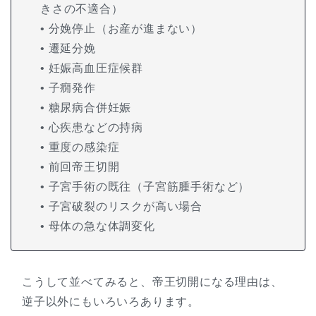
きさの不適合）
• 分娩停止（お産が進まない）
• 遷延分娩
• 妊娠高血圧症候群
• 子癇発作
• 糖尿病合併妊娠
• 心疾患などの持病
• 重度の感染症
• 前回帝王切開
• 子宮手術の既往（子宮筋腫手術など）
• 子宮破裂のリスクが高い場合
• 母体の急な体調変化
こうして並べてみると、帝王切開になる理由は、
逆子以外にもいろいろあります。