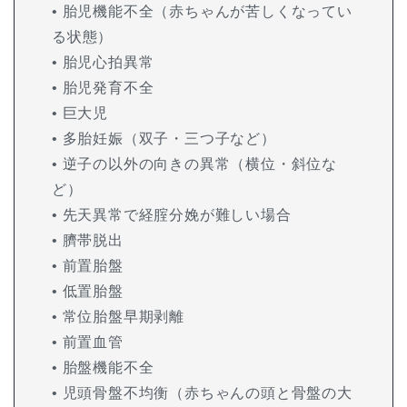
• 胎児機能不全（赤ちゃんが苦しくなってい
る状態）
• 胎児心拍異常
• 胎児発育不全
• 巨大児
• 多胎妊娠（双子・三つ子など）
• 逆子の以外の向きの異常（横位・斜位な
ど）
• 先天異常で経腟分娩が難しい場合
• 臍帯脱出
• 前置胎盤
• 低置胎盤
• 常位胎盤早期剥離
• 前置血管
• 胎盤機能不全
• 児頭骨盤不均衡（赤ちゃんの頭と骨盤の大