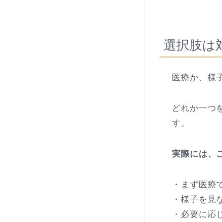
選択肢は
医療か、様
どれか一つ
す。
実際には、
・まず医療
・様子を見
・必要に応