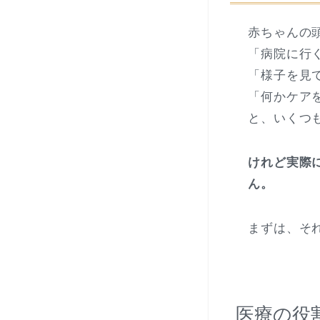
赤ちゃんの
「病院に行
「様子を見
「何かケア
と、いくつ
けれど実際
ん。
まずは、そ
医療の役